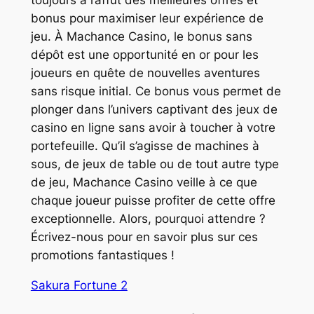
bonus pour maximiser leur expérience de
jeu. À Machance Casino, le
bonus sans
dépôt
est une opportunité en or pour les
joueurs en quête de nouvelles aventures
sans risque initial. Ce bonus vous permet de
plonger dans l’univers captivant des jeux de
casino en ligne sans avoir à toucher à votre
portefeuille. Qu’il s’agisse de machines à
sous, de jeux de table ou de tout autre type
de jeu, Machance Casino veille à ce que
chaque joueur puisse profiter de cette offre
exceptionnelle. Alors, pourquoi attendre ?
Écrivez-nous pour en savoir plus sur ces
promotions fantastiques !
Sakura Fortune 2