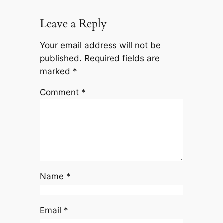
Leave a Reply
Your email address will not be
published.
Required fields are
marked
*
Comment
*
Name
*
Email
*