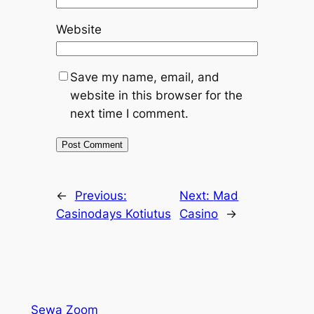
Website
Save my name, email, and
website in this browser for the
next time I comment.
←
Previous:
Next:
Mad
Casinodays Kotiutus
Casino
→
Sewa Zoom