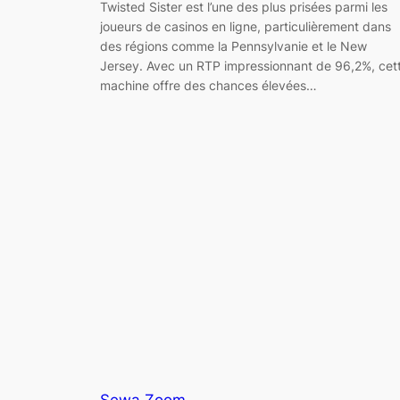
Twisted Sister est l’une des plus prisées parmi les
joueurs de casinos en ligne, particulièrement dans
des régions comme la Pennsylvanie et le New
Jersey. Avec un RTP impressionnant de 96,2%, cet
machine offre des chances élevées…