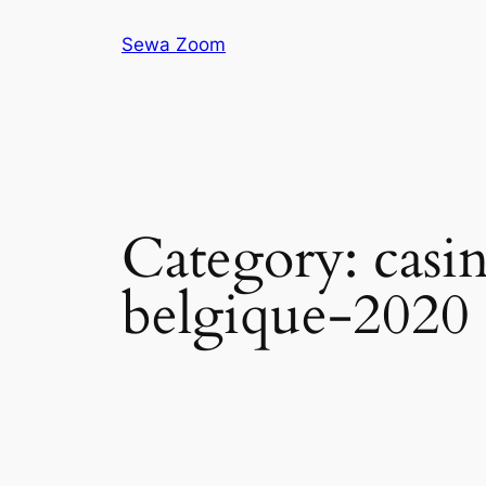
Skip
Sewa Zoom
to
content
Category:
casi
belgique-2020